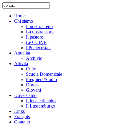
Home
Chi siamo
Il nostro credo
La nostra storia
Il pastore
Le CCINE
I Pentecostali
Attualità
Archivio
Attività
Culto
Scuola Domenicale
Preghiera/Studio
Dorcas
Giovani
Dove siamo
Il locale di culto
Il Lussemburgo
Links
Français
Contatto