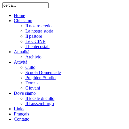
Home
Chi siamo
Il nostro credo
La nostra storia
Il pastore
Le CCINE
I Pentecostali
Attualità
Archivio
Attività
Culto
Scuola Domenicale
Preghiera/Studio
Dorcas
Giovani
Dove siamo
Il locale di culto
Il Lussemburgo
Links
Français
Contatto