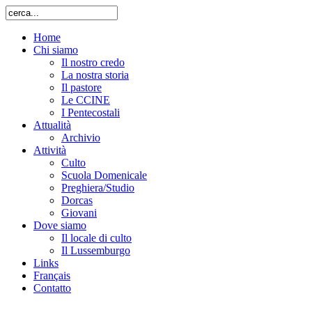
Home
Chi siamo
Il nostro credo
La nostra storia
Il pastore
Le CCINE
I Pentecostali
Attualità
Archivio
Attività
Culto
Scuola Domenicale
Preghiera/Studio
Dorcas
Giovani
Dove siamo
Il locale di culto
Il Lussemburgo
Links
Français
Contatto