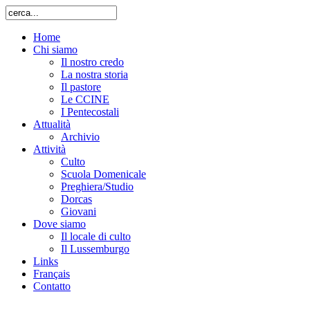
Home
Chi siamo
Il nostro credo
La nostra storia
Il pastore
Le CCINE
I Pentecostali
Attualità
Archivio
Attività
Culto
Scuola Domenicale
Preghiera/Studio
Dorcas
Giovani
Dove siamo
Il locale di culto
Il Lussemburgo
Links
Français
Contatto